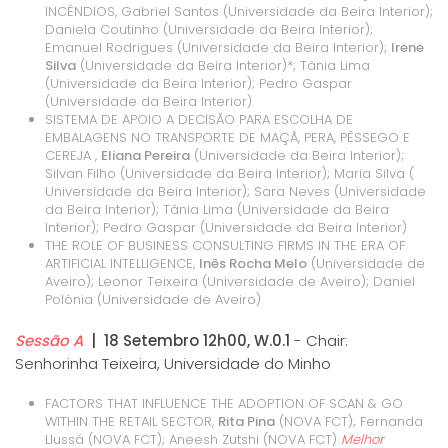
INCÊNDIOS, Gabriel Santos (Universidade da Beira Interior);
Daniela Coutinho (Universidade da Beira Interior);
Emanuel Rodrigues (Universidade da Beira Interior);
Irene
Silva
(Universidade da Beira Interior)*; Tânia Lima
(Universidade da Beira Interior); Pedro Gaspar
(Universidade da Beira Interior)
SISTEMA DE APOIO A DECISÃO PARA ESCOLHA DE
EMBALAGENS NO TRANSPORTE DE MAÇÃ, PERA, PÊSSEGO E
CEREJA ,
Eliana Pereira
(Universidade da Beira Interior);
Silvan Filho (Universidade da Beira Interior); Maria Silva (
Universidade da Beira Interior); Sara Neves (Universidade
da Beira Interior); Tânia Lima (Universidade da Beira
Interior); Pedro Gaspar (Universidade da Beira Interior)
THE ROLE OF BUSINESS CONSULTING FIRMS IN THE ERA OF
ARTIFICIAL INTELLIGENCE,
Inês Rocha Melo
(Universidade de
Aveiro); Leonor Teixeira (Universidade de Aveiro); Daniel
Polónia (Universidade de Aveiro)
Sessão A
| 18 Setembro 12h00, W.0.1
- Chair:
Senhorinha Teixeira, Universidade do Minho
FACTORS THAT INFLUENCE THE ADOPTION OF SCAN & GO
WITHIN THE RETAIL SECTOR,
Rita Pina
(NOVA FCT); Fernanda
Llussá (NOVA FCT); Aneesh Zutshi (NOVA FCT)
Melhor