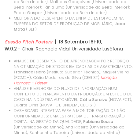
da Beira Interior); Matheus Gonçalves (Universidade da
Beira Interior); Tânia Lima (Universidade da Beira Interior);
Pedro Gaspar (Universidade da Beira Interior)
MELHORIA DO DESEMPENHO DA LINHA DE ESTOFAGEM NA
EMPRESA DO SETOR DE PRODUÇÃO DE MOBILIÁRIO,
Joao
Mota
(ISEP)
Sessão Pitch Posters
| 18 Setembro 16h10,
W.0.2
- Chair: Raphaela Vidal, Universidade Lusófona
ANÁLISE DE DESEMPENHO DE APRENDIZAGEM POR REFORÇO
NA OTIMIZAÇÃO DE STOCKS EM CADEIAS DE ABASTECIMENTO,
Francisco Isidro
(Instituto Superior Técnico); Miguel Vieira
(RCM2+); Cátia Medeiros de Silva (CEGIST)
Menção
Honrosa - Póster
ANÁLISE E MELHORIA DO FLUXO DE INFORMAÇÃO NUM
CONTEXTO DE PLANEAMENTO DA PRODUÇÃO: UM ESTUDO DE
CASO NA INDÚSTRIA AUTOMÓVEL,
Cátia Saraiva
(NOVA FCT),
Duarte Dinis (NOVA FCT, UNIDEMI, CEGIST)
DASHBOARD INTERATIVA PARA A MONITORIZAÇÃO DE NÃO
CONFORMIDADES: UMA ESTRATÉGIA DE TRANSFORMAÇÃO
DIGITAL NA GESTÃO DA QUALIDADE,
Fabiana Sousa
(Universidade do Minho); Ana Ribeiro (Universidade do
Minho); Senhorinha Teixeira (Universidade do Minho)