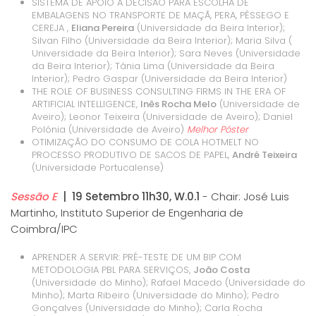
SISTEMA DE APOIO A DECISÃO PARA ESCOLHA DE
EMBALAGENS NO TRANSPORTE DE MAÇÃ, PERA, PÊSSEGO E
CEREJA ,
Eliana Pereira
(Universidade da Beira Interior);
Silvan Filho (Universidade da Beira Interior); Maria Silva (
Universidade da Beira Interior); Sara Neves (Universidade
da Beira Interior); Tânia Lima (Universidade da Beira
Interior); Pedro Gaspar (Universidade da Beira Interior)
THE ROLE OF BUSINESS CONSULTING FIRMS IN THE ERA OF
ARTIFICIAL INTELLIGENCE,
Inês Rocha Melo
(Universidade de
Aveiro); Leonor Teixeira (Universidade de Aveiro); Daniel
Polónia (Universidade de Aveiro)
Melhor Póster
OTIMIZAÇÃO DO CONSUMO DE COLA HOTMELT NO
PROCESSO PRODUTIVO DE SACOS DE PAPEL,
André Teixeira
(Universidade Portucalense)
Sessão E
| 19 Setembro 11h30, W.0.1
- Chair: José Luis
Martinho, Instituto Superior de Engenharia de
Coimbra/IPC
APRENDER A SERVIR: PRÉ-TESTE DE UM BIP COM
METODOLOGIA PBL PARA SERVIÇOS,
João Costa
(Universidade do Minho); Rafael Macedo (Universidade do
Minho); Marta Ribeiro (Universidade do Minho); Pedro
Gonçalves (Universidade do Minho); Carla Rocha