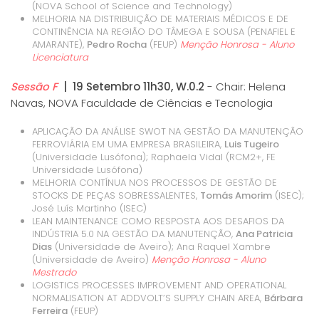
(NOVA School of Science and Technology)
MELHORIA NA DISTRIBUIÇÃO DE MATERIAIS MÉDICOS E DE
CONTINÊNCIA NA REGIÃO DO TÂMEGA E SOUSA (PENAFIEL E
AMARANTE),
Pedro Rocha
(FEUP)
Menção Honrosa - Aluno
Licenciatura
Sessão F
| 19 Setembro 11h30, W.0.2
- Chair: Helena
Navas, NOVA Faculdade de Ciências e Tecnologia
APLICAÇÃO DA ANÁLISE SWOT NA GESTÃO DA MANUTENÇÃO
FERROVIÁRIA EM UMA EMPRESA BRASILEIRA,
Luis Tugeiro
(Universidade Lusófona); Raphaela Vidal (RCM2+, FE
Universidade Lusófona)
MELHORIA CONTÍNUA NOS PROCESSOS DE GESTÃO DE
STOCKS DE PEÇAS SOBRESSALENTES,
Tomás Amorim
(ISEC);
José Luís Martinho (ISEC)
LEAN MAINTENANCE COMO RESPOSTA AOS DESAFIOS DA
INDÚSTRIA 5.0 NA GESTÃO DA MANUTENÇÃO,
Ana Patricia
Dias
(Universidade de Aveiro); Ana Raquel Xambre
(Universidade de Aveiro)
Menção Honrosa
- Aluno
Mestrado
LOGISTICS PROCESSES IMPROVEMENT AND OPERATIONAL
NORMALISATION AT ADDVOLT’S SUPPLY CHAIN AREA,
Bárbara
Ferreira
(FEUP)