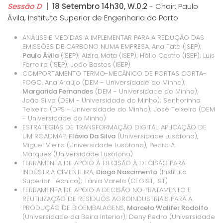
Sessão D
| 18 Setembro 14h30, W.0.2
- Chair: Paulo
Ávila, Instituto Superior de Engenharia do Porto
ANÁLISE E MEDIDAS A IMPLEMENTAR PARA A REDUÇÃO DAS
EMISSÕES DE CARBONO NUMA EMPRESA, Ana Tato (ISEP);
Paulo Ávila
(ISEP); Alzira Mota (ISEP); Hélio Castro (ISEP); Luis
Ferreira (ISEP); João Bastos (ISEP)
COMPORTAMENTO TERMO-MECÂNICO DE PORTAS CORTA-
FOGO, Ana Araújo (DEM - Universidade do Minho);
Margarida Fernandes
(DEM - Universidade do Minho);
João Silva (DEM - Universidade do Minho); Senhorinha
Teixeira (DPS - Universidade do Minho); José Teixeira (DEM
- Universidade do Minho)
ESTRATÉGIAS DE TRANSFORMAÇÃO DIGITAL: APLICAÇÃO DE
UM ROADMAP,
Flávio Da Silva
(Universidade Lusófona),
Miguel Vieira (Universidade Lusófona), Pedro A.
Marques (Universidade Lusófona)
FERRAMENTA DE APOIO À DECISÃO À DECISÃO PARA
INDÚSTRIA CIMENTEIRA,
Diogo Nascimento
(Instituto
Superior Técnico); Tânia Varela (CEGIST, IST)
FERRAMENTA DE APOIO A DECISÃO NO TRATAMENTO E
REUTILIZAÇÃO DE RESÍDUOS AGROINDUSTRIAIS PARA A
PRODUÇÃO DE BIOEMBALAGENS,
Marcelo Walifer Rodolfo
(Universidade da Beira Interior); Deny Pedro (Universidade