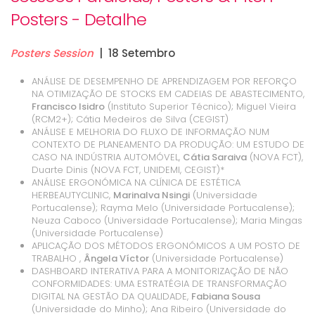
Posters - Detalhe
Posters Session
| 18 Setembro
ANÁLISE DE DESEMPENHO DE APRENDIZAGEM POR REFORÇO
NA OTIMIZAÇÃO DE STOCKS EM CADEIAS DE ABASTECIMENTO,
Francisco Isidro
(Instituto Superior Técnico); Miguel Vieira
(RCM2+); Cátia Medeiros de Silva (CEGIST)
ANÁLISE E MELHORIA DO FLUXO DE INFORMAÇÃO NUM
CONTEXTO DE PLANEAMENTO DA PRODUÇÃO: UM ESTUDO DE
CASO NA INDÚSTRIA AUTOMÓVEL,
Cátia Saraiva
(NOVA FCT),
Duarte Dinis (NOVA FCT, UNIDEMI, CEGIST)*
ANÁLISE ERGONÓMICA NA CLÍNICA DE ESTÉTICA
HERBEAUTYCLINIC,
Marinalva Nsingi
(Universidade
Portucalense); Rayma Melo (Universidade Portucalense);
Neuza Caboco (Universidade Portucalense); Maria Mingas
(Universidade Portucalense)
APLICAÇÃO DOS MÉTODOS ERGONÓMICOS A UM POSTO DE
TRABALHO ,
Ângela Víctor
(Universidade Portucalense)
DASHBOARD INTERATIVA PARA A MONITORIZAÇÃO DE NÃO
CONFORMIDADES: UMA ESTRATÉGIA DE TRANSFORMAÇÃO
DIGITAL NA GESTÃO DA QUALIDADE,
Fabiana Sousa
(Universidade do Minho); Ana Ribeiro (Universidade do