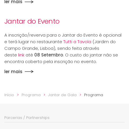
ler mais
Jantar do Evento
A inscrição/reverva para o Jantar do Evento é opcional
e terá lugar no restaurante
Tutti a Tavola
(Jardim do
Campo Grande, Lisboa), sendo feita através
deste
link
até
08 Setembro
. O custo do jantar não se
encontra coberto pela inscrição no evento.
ler mais
Início
Programa
Jantar de Gala
Programa
Parcerias / Partnerships