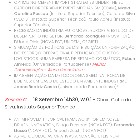
OPTIMIZING CEMENT IMPORT STRATEGIES UNDER THE EU
CARBON BORDER ADJUSTMENT MECHANISM (CBAM),
Maria
Carolina Pessoa
(Instituto Superior Técnico); Catia da Silva
(CEGIST, Instituto Superior Técnico); Paulo Abreu (Instituto
Superior Técnico)
RECESSÃO DA INDÚSTRIA AUTOMÓVEL EUROPEIA: ESTUDO DE
DESEMPENHO NO SETOR,
Bernardo Rodrigues
(NOVA FCT),
DUarte Dinis (NOVA FCT, UNIDEMI, CEGIST)
SIMULAÇÃO DE POLÍTICAS DE DISTRIBUIÇÃO: UNIFORMIZAÇÃO
DO ESFORÇO OPERACIONAL E REDUÇÃO DE CUSTOS
LOGÍSTICOS NUMA EMPRESA DE RETALHO COSMÉTICO,
Rúben
Almeida
(Universidade Portucalense)
Melhor
Comunicação - Aluno Licenciatura
IMPLEMENTAÇÃO DA METODOLOGIA SMED NA TROCA DE
BOBINES: UM CASO DE ESTUDO EM AMBIENTE INDUSTRIAL,
Joana Beatriz Costa
(Universidade Portucalense)*
Sessão C
| 18 Setembro 14h30, W.0.1
- Chair: Cátia da
Silva, Instituto Superior Técnico
AN IMPROVED THEORICAL FRAMEWORK FOR EMPLOYEE-
DRIVEN INNOVATION, Diogo Fonseca (NOVA FCT);
Fernanda
Llussá
(NOVA FCT); Aneesh Zutshi (NOVA FCT)
AS METODOLOGIAS CRIATIVAS AINDA SÃO ÚTEIS NUM