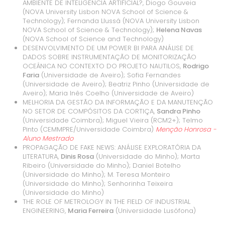
AMBIENTE DE INTELIGÊNCIA ARTIFICIAL?, Diogo Gouveia
(NOVA University Lisbon NOVA School of Science &
Technology); Fernanda Llussá (NOVA University Lisbon
NOVA School of Science & Technology);
Helena Navas
(NOVA School of Science and Technology)
DESENVOLVIMENTO DE UM POWER BI PARA ANÁLISE DE
DADOS SOBRE INSTRUMENTAÇÃO DE MONITORIZAÇÃO
OCEÂNICA NO CONTEXTO DO PROJETO NAUTILOS,
Rodrigo
Faria
(Universidade de Aveiro); Sofia Fernandes
(Universidade de Aveiro); Beatriz Pinho (Universidade de
Aveiro); Maria Inês Coelho (Universidade de Aveiro)
MELHORIA DA GESTÃO DA INFORMAÇÃO E DA MANUTENÇÃO
NO SETOR DE COMPÓSITOS DA CORTIÇA,
Sandra Pinho
(Universidade Coimbra); Miguel Vieira (RCM2+); Telmo
Pinto (CEMMPRE/Universidade Coimbra)
Menção Honrosa
-
Aluno Mestrado
PROPAGAÇÃO DE FAKE NEWS: ANÁLISE EXPLORATÓRIA DA
LITERATURA,
Dinis Rosa
(Universidade do Minho); Marta
Ribeiro (Universidade do Minho); Daniel Botelho
(Universidade do Minho); M. Teresa Monteiro
(Universidade do Minho); Senhorinha Teixeira
(Universidade do Minho)
THE ROLE OF METROLOGY IN THE FIELD OF INDUSTRIAL
ENGINEERING,
Maria Ferreira
(Universidade Lusófona)