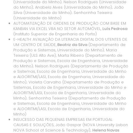
(Universidade do Minho); Nelson Rodrigues (Universidade
do Minho); Anabela Alves (Universidade do Minho); João
Silva (Universidade do Minho); Senhorinha Teixeira
(Universidade do Minho)
AUTOMATIZAÇÃO DE ORDENS DE PRODUÇÃO COM BASE EM
KANBAN VIA EXCEL VBA NO SETOR AUTOMÓVEL,
Luís Pedrosa
(Instituto Superior de Engenharia do Porto)
E-HEALTH: AVALIAÇÃO DA LITERACIA DIGITAL DOS UTENTES DE
UM CENTRO DE SAÚDE,
Beatriz da Silva
(Departamento de
Produção e Sistemas, Universidade do Minho); Maria
Teixeira (ULS Alto Ave); Marta Ribeiro (Departamento de
Produção e Sistemas, Escola de Engenharia, Universidade
do Minho); Nelson Rodrigues (Departamento de Produção
e Sistemas, Escola de Engenharia, Universidade do Minho
e ALGORITMI/LASI, Escola de Engenharia, Universidade do
Minho); Violeta Carvalho (Departamento de Produção e
Sistemas, Escola de Engenharia, Universidade do Minho e
ALGORITMI/LASI, Escola de Engenharia, Universidade do
Minho); Senhorinha Teixeira (Departamento de Produção
e Sistemas, Escola de Engenharia, Universidade do Minho
e ALGORITMI/LASI, Escola de Engenharia, Universidade do
Minho)
INSUCESSO DAS PEQUENAS EMPRESAS EM PORTUGAL:
CAUSAS E SOLUÇÕES, João Gaspar (NOVA University Lisbon
NOVA School of Science & Technology);
Helena Navas