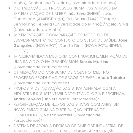
Minho); Senhorinha Teixeira (Universidade do Minho)
DIGITALIZAÇÃO DE PROCESSOS NUMA IPSS ATRAVÉS DA
IMPLEMENTAÇÃO DE UM ERP,
Inês Silva
(ENEGI); João
Conceição (AAAEICBraga); Rui Sousa (AAAEICBraga);
Senhorinha Teixeira (Universidade do Minho); Ângela Silva
(Universidade do Minho)
IMPLEMENTAÇÃO E COMPARAÇÃO DE MODELOS DE
ESCALONAMENTO NO CONTEXTO DO SETOR DE SAÚDE,
José
Gonçalves
(NOVA FCT); Duarte Dinis (NOVA FCT,UNIDEMI,
CEGIST)
IMPULSIONANDO A MELHORIA CONTÍNUA: IMPLEMENTAÇÃO DE
UMA SALA DOJO NA GRANDVISION,
Soraia Martins
(Universidade Portucalense)
OTIMIZAÇÃO DO CONSUMO DE COLA HOTMELT NO
PROCESSO PRODUTIVO DE SACOS DE PAPEL,
André Teixeira
(Universidade Portucalense)
PROPOSTA DE INOVAÇÃO LOGÍSTICA ALINHADA COM A
INDÚSTRA 5.0: SUSTENTABILIDADE, TECNOLOGIA E EFICIÊNCA,
André Teixeira
(Universidade Portucalense)*
REFORMULAÇÃO DE FLUXOS LOGÍSTICOS COM AMRS: UM
NOVO PARADIGMA NA DISTRIBUIÇÃO INTERNA DE
COMPONENTES,
Vasco Martins
(Universidade
Portucalense)*
SISTEMA DE APOIO Á DECISÃO DE SIMBIOSE INDUSTRIAL DE
ATIVIDADES DE SILVICULTURA DIRIGIDAS À PREVENÇÃO DE