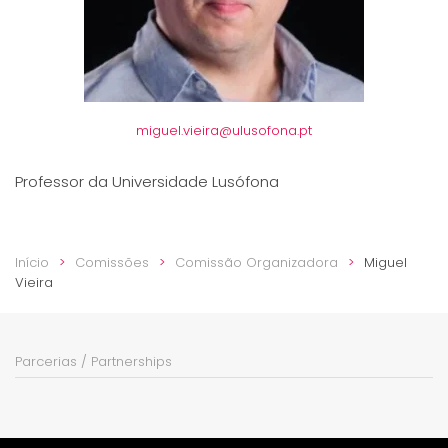
miguel.vieira@ulusofona.pt
Professor da Universidade Lusófona
Início
Comissões
Comissão Organizadora
Miguel
Vieira
Parcerias / Partnerships