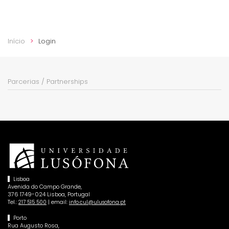
Início
Login
Parcerias / Partnerships
Lisboa
Avenida do Campo Grande,
376 1749-024 Lisboa, Portugal
Tel.:
| email:
217 515 500
info.cul@ulusofona.pt
Porto
Rua Augusto Rosa,