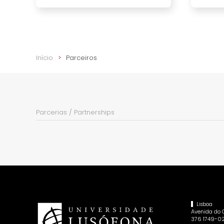
Início
Parceiros
Parcerias / Partnerships
Lisboa
Avenida do
376 1749-02