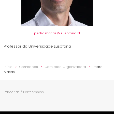
pedro.matias@ulusofona.pt
Professor da Universidade Lusófona
Início
Comissões
Comissão Organizadora
Pedro
Matias
Parcerias / Partnerships